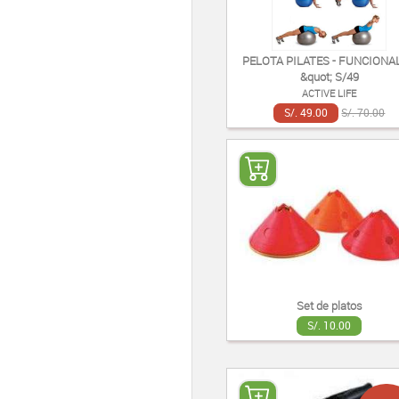
PELOTA PILATES - FUNCIONAL
&quot; S/49
ACTIVE LIFE
S/. 49.00
S/. 70.00
Set de platos
S/. 10.00