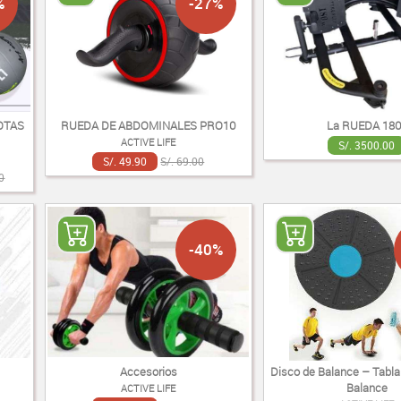
%
-27%
OTAS
RUEDA DE ABDOMINALES PRO10
La RUEDA 180
ACTIVE LIFE
S/. 3500.00
S/. 49.90
S/. 69.00
0
-40%
Accesorios
Disco de Balance – Tabla 
Balance
ACTIVE LIFE