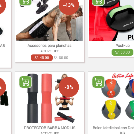
%
-43%
 AB
Accesorios para planchas
Push-up
ACTIVE LIFE
S/. 50.00
S/. 45.00
S/. 80.00
%
-8%
PROTECTOR BARRA MOD US
Balon Medicinal con Dob
KG
ACTIVE LIFE