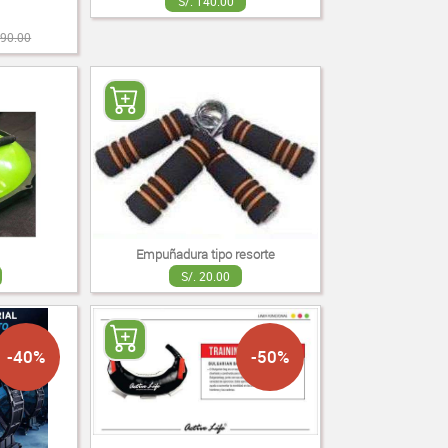
S/. 140.00
190.00
Empuñadura tipo resorte
S/. 20.00
-40%
-50%