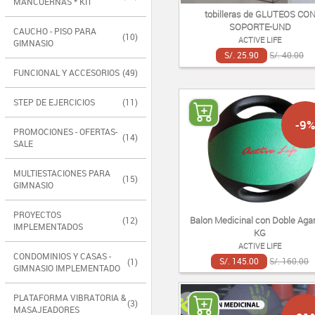
MANCUERNAS * KIT
tobilleras de GLUTEOS CO
SOPORTE-UND
CAUCHO - PISO PARA
(10)
ACTIVE LIFE
GIMNASIO
S/. 25.90
S/. 40.00
FUNCIONAL Y ACCESORIOS
(49)
STEP DE EJERCICIOS
(11)
-9%
PROMOCIONES - OFERTAS-
(14)
SALE
MULTIESTACIONES PARA
(15)
GIMNASIO
PROYECTOS
Balon Medicinal con Doble Agar
(12)
IMPLEMENTADOS
KG
ACTIVE LIFE
CONDOMINIOS Y CASAS -
S/. 145.00
S/. 160.00
(1)
GIMNASIO IMPLEMENTADO
PLATAFORMA VIBRATORIA &
(3)
MASAJEADORES