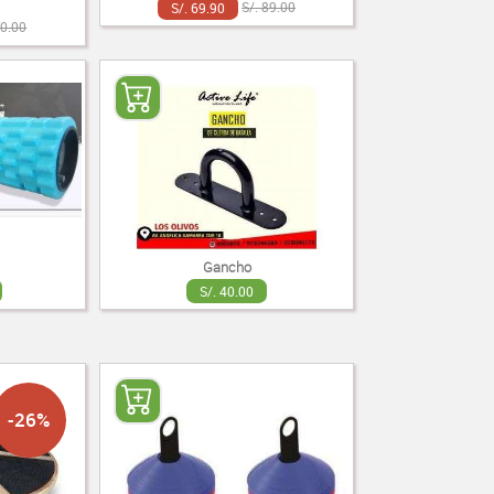
S/. 69.90
S/. 89.00
90.00
Gancho
S/. 40.00
-26%