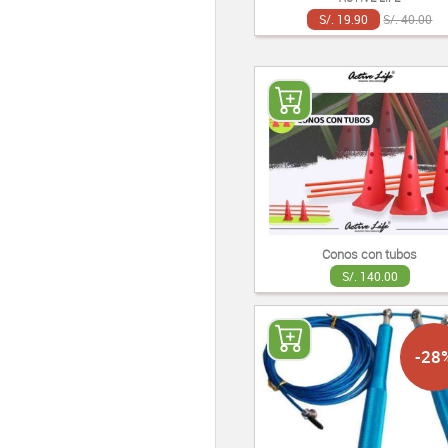
S/. 19.90
S/. 40.00
Conos con tubos
S/. 140.00
-28