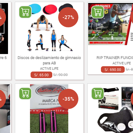
%
-27%
re 6
Discos de deslizamiento de gimnasio
RIP TRAINER FUNCI
para AB
ACTIVE LIFE
ACTIVE LIFE
S/. 690.00
S/. 
S/. 65.00
S/. 90.00
%
-35%