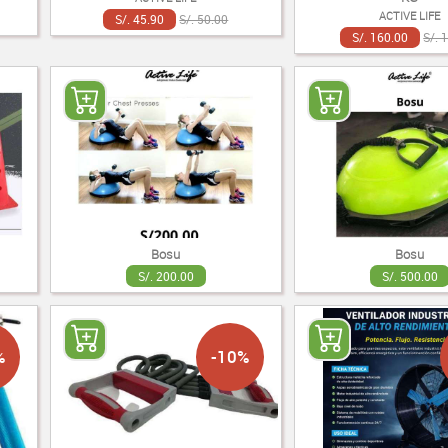
ACTIVE LIFE
S/. 45.90
S/. 50.00
S/. 160.00
S/. 
Bosu
Bosu
S/. 200.00
S/. 500.00
%
-10%