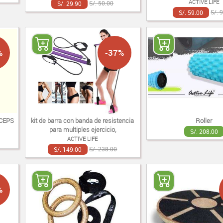
ACTIVE LIFE
S/. 29.90
S/. 50.00
S/. 59.00
S/. 
%
-37%
CEPS
kit de barra con banda de resistencia
Roller
para multiples ejercicio,
S/. 208.00
ACTIVE LIFE
S/. 149.00
S/. 238.00
%