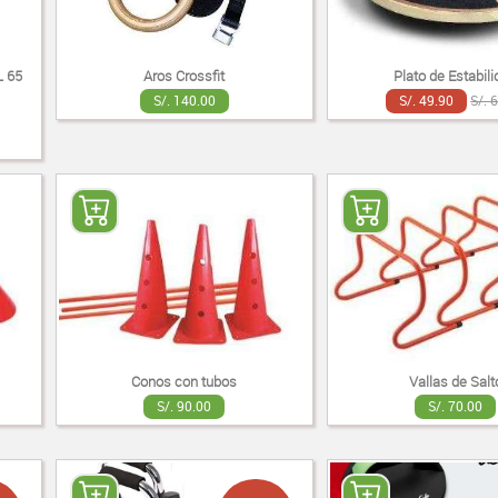
 65
Aros Crossfit
Plato de Estabil
S/. 140.00
S/. 49.90
S/. 
Conos con tubos
Vallas de Salt
S/. 90.00
S/. 70.00