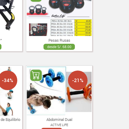
°
Pesas Rusas
desde S/. 68.00
-34%
-21%
de Equilibrio
Abdominal Dual
ACTIVE LIFE