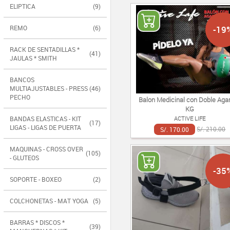
ELIPTICA
(9)
-19
REMO
(6)
RACK DE SENTADILLAS *
(41)
JAULAS * SMITH
BANCOS
MULTIAJUSTABLES - PRESS
(46)
PECHO
Balon Medicinal con Doble Agar
KG
BANDAS ELASTICAS - KIT
ACTIVE LIFE
(17)
LIGAS - LIGAS DE PUERTA
S/. 170.00
S/. 210.00
MAQUINAS - CROSS OVER
(105)
- GLUTEOS
-35
SOPORTE - BOXEO
(2)
COLCHONETAS - MAT YOGA
(5)
BARRAS * DISCOS *
(39)