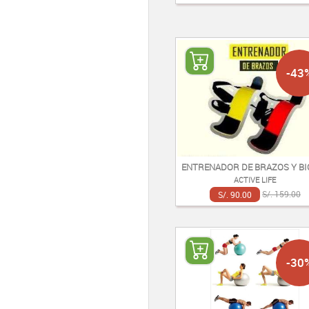
-43
ENTRENADOR DE BRAZOS Y BI
ACTIVE LIFE
S/. 90.00
S/. 159.00
-30