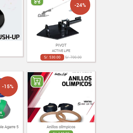
-24%
PIVOT
ACTIVE LIFE
S/. 530.00
S/. 700.00
-15%
le Agarre 5
Anillos olímpicos