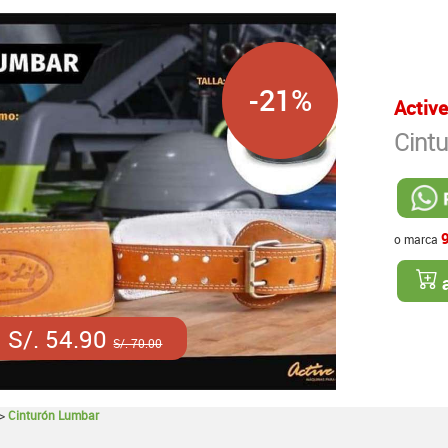
-21%
Active
Cint
o marca
a
S/. 54.90
S/. 70.00
>
Cinturón Lumbar