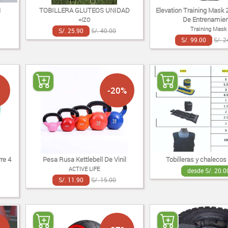
N
TOBILLERA GLUTEOS UNIDAD
Elevation Training Mask
De Entrenamien
+IZO
Training Mask
S/. 25.90
S/. 40.00
S/. 99.00
S/. 2
-20%
re 4
Pesa Rusa Kettlebell De Vinil
Tobilleras y chalecos
ACTIVE LIFE
desde S/. 20.0
S/. 11.90
S/. 15.00