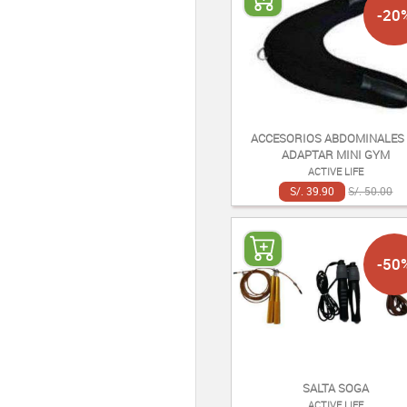
-20
ACCESORIOS ABDOMINALES
ADAPTAR MINI GYM
ACTIVE LIFE
S/. 39.90
S/. 50.00
-50
SALTA SOGA
ACTIVE LIFE