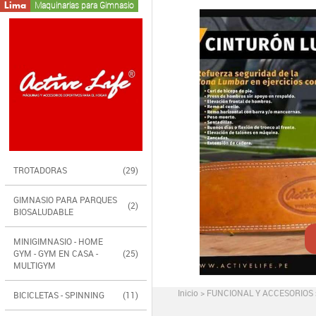
Lima
Maquinarias para Gimnasio
TROTADORAS
(29)
GIMNASIO PARA PARQUES
(2)
BIOSALUDABLE
MINIGIMNASIO - HOME
GYM - GYM EN CASA -
(25)
MULTIGYM
Inicio
>
FUNCIONAL Y ACCESORIOS
BICICLETAS - SPINNING
(11)