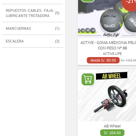
-21
REPUESTOS -CABLES - FAJA -
(5)
LUBRICANTE TROTADORA
MANCUERNAS
(1)
ESCALERA
(3)
ACTIVE - GOMA MEDICINA PEL
CON PESO Nº 88
ACTIVE LIFE
desde S/. 80.00
S/. 102.0
AB Wheel
S/. 204.00