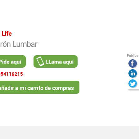
 Life
urón Lumbar
Publica
954119215
ñadir a mi carrito de compras