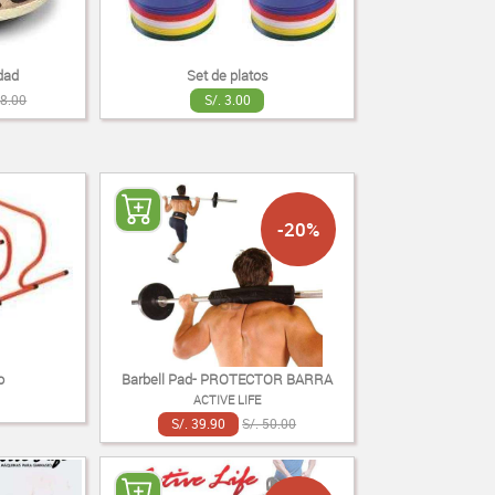
idad
Set de platos
68.00
S/. 3.00
-20%
o
Barbell Pad- PROTECTOR BARRA
ACTIVE LIFE
S/. 39.90
S/. 50.00