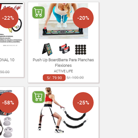
-22%
-20%
ONAL 10
Push Up BoardBarra Para Planchas
Flexiones
ACTIVE LIFE
890.00
S/. 79.90
S/. 100.00
-58%
-25%