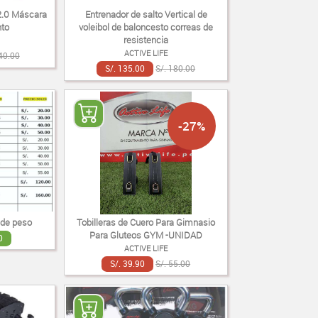
 2.0 Máscara
Entrenador de salto Vertical de
to
voleibol de baloncesto correas de
resistencia
ACTIVE LIFE
40.00
S/. 135.00
S/. 180.00
-27%
 de peso
Tobilleras de Cuero Para Gimnasio
Para Gluteos GYM -UNIDAD
0
ACTIVE LIFE
S/. 39.90
S/. 55.00