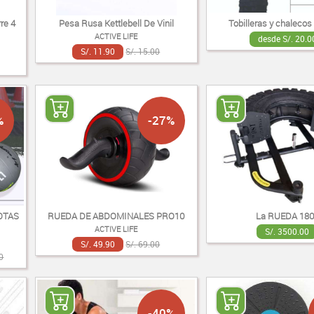
re 4
Pesa Rusa Kettlebell De Vinil
Tobilleras y chalecos
ACTIVE LIFE
desde S/. 20.0
S/. 11.90
S/. 15.00
%
-27%
OTAS
RUEDA DE ABDOMINALES PRO10
La RUEDA 180
ACTIVE LIFE
S/. 3500.00
S/. 49.90
S/. 69.00
0
-40%