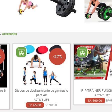
>
Accesorios
%
-27%
re 6
Discos de deslizamiento de gimnasio
RIP TRAINER FUNCI
para AB
ACTIVE LIFE
ACTIVE LIFE
S/. 690.00
S/. 
S/. 65.00
S/. 90.00