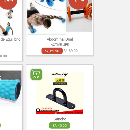
de Equilibrio
Abdominal Dual
ACTIVE LIFE
S/. 69.90
S/. 89.00
90.00
Gancho
S/. 40.00