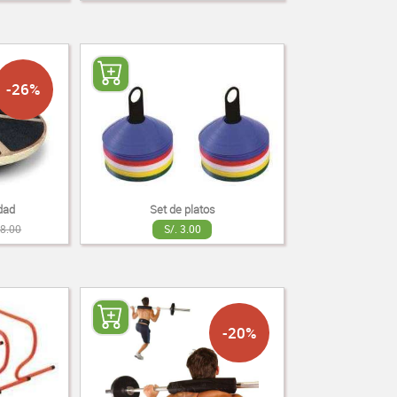
-26%
idad
Set de platos
68.00
S/. 3.00
-20%