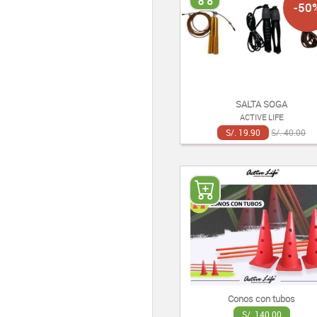
-50
SALTA SOGA
ACTIVE LIFE
S/. 19.90
S/. 40.00
Conos con tubos
S/. 140.00