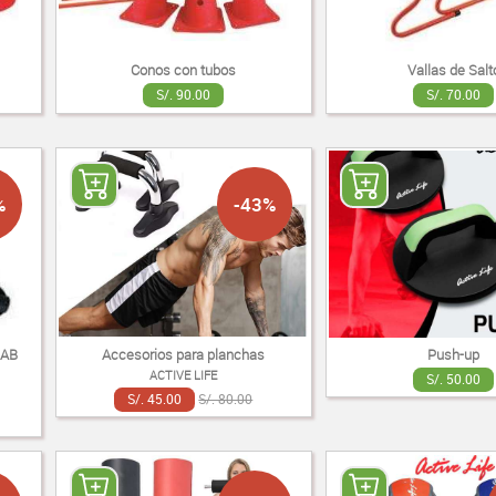
Conos con tubos
Vallas de Salt
S/. 90.00
S/. 70.00
%
-43%
 AB
Accesorios para planchas
Push-up
ACTIVE LIFE
S/. 50.00
S/. 45.00
S/. 80.00