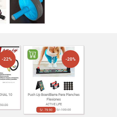
-22%
-20%
ONAL 10
Push Up BoardBarra Para Planchas
Flexiones
ACTIVE LIFE
890.00
S/. 79.90
S/. 100.00