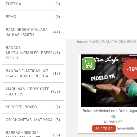
ELIPTICA
(9)
REMO
(6)
RACK DE SENTADILLAS *
(41)
JAULAS * SMITH
Inicio
>
FUNCIONAL Y ACCESORIOS
BANCOS
MULTIAJUSTABLES - PRESS
(46)
PECHO
-19
BANDAS ELASTICAS - KIT
(17)
LIGAS - LIGAS DE PUERTA
MAQUINAS - CROSS OVER
(105)
- GLUTEOS
SOPORTE - BOXEO
(2)
Balon Medicinal con Doble Agar
KG
COLCHONETAS - MAT YOGA
(5)
ACTIVE LIFE
S/. 170.00
S/. 210.00
BARRAS * DISCOS *
(39)