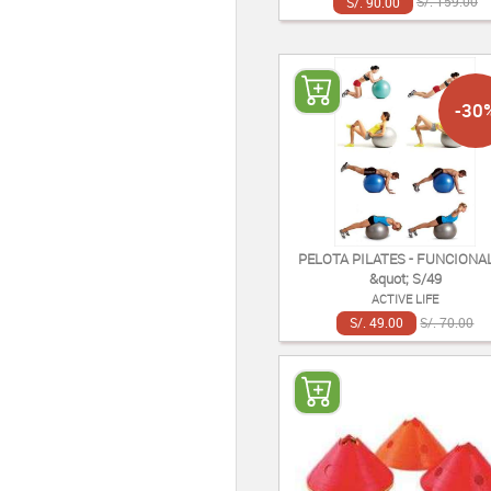
S/. 90.00
S/. 159.00
-30
PELOTA PILATES - FUNCIONAL
&quot; S/49
ACTIVE LIFE
S/. 49.00
S/. 70.00