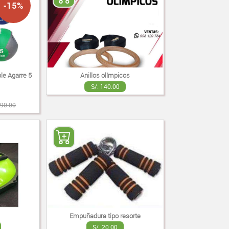
-15%
le Agarre 5
Anillos olímpicos
S/. 140.00
190.00
Empuñadura tipo resorte
S/. 20.00