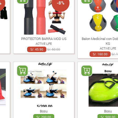
%
-8%
PROTECTOR BARRA MOD US
Balon Medicinal con Dob
KG
ACTIVE LIFE
ACTIVE LIFE
S/. 45.90
S/. 50.00
S/. 160.00
S/. 
Bosu
Bosu
S/. 200.00
S/. 500.00