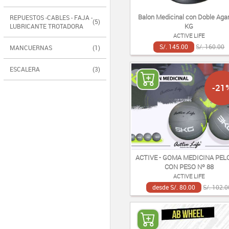
Balon Medicinal con Doble Agar
REPUESTOS -CABLES - FAJA -
(5)
KG
LUBRICANTE TROTADORA
ACTIVE LIFE
S/. 145.00
S/. 160.00
MANCUERNAS
(1)
ESCALERA
(3)
-21
ACTIVE - GOMA MEDICINA PEL
CON PESO Nº 88
ACTIVE LIFE
desde S/. 80.00
S/. 102.0