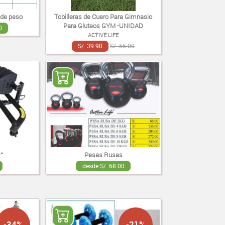
 de peso
Tobilleras de Cuero Para Gimnasio
Para Gluteos GYM -UNIDAD
0
ACTIVE LIFE
S/. 39.90
S/. 55.00
°
Pesas Rusas
desde S/. 68.00
-34%
-21%