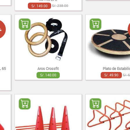
S/. 149.00
S/. 238.00
%
 65
Aros Crossfit
Plato de Estabil
S/. 140.00
S/. 49.90
S/. 