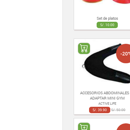
Set de platos
S/. 10.00
-20
ACCESORIOS ABDOMINALES
ADAPTAR MINI GYM
ACTIVE LIFE
S/. 39.90
S/. 50.00