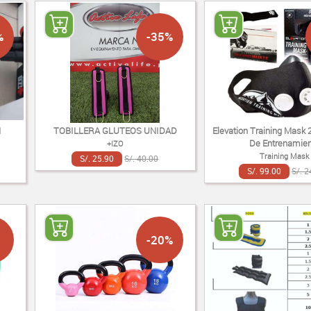
%
-35%
N
TOBILLERA GLUTEOS UNIDAD
Elevation Training Mask
De Entrenamien
+IZO
Training Mask
S/. 25.90
S/. 40.00
S/. 99.00
S/. 2
-20%