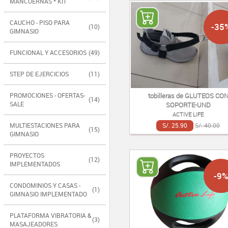
MANCUERNAS * KIT
CAUCHO - PISO PARA
-35
(10)
GIMNASIO
FUNCIONAL Y ACCESORIOS
(49)
STEP DE EJERCICIOS
(11)
PROMOCIONES - OFERTAS-
tobilleras de GLUTEOS CO
(14)
SALE
SOPORTE-UND
ACTIVE LIFE
MULTIESTACIONES PARA
S/. 25.90
S/. 40.00
(15)
GIMNASIO
PROYECTOS
(12)
IMPLEMENTADOS
-9%
CONDOMINIOS Y CASAS -
(1)
GIMNASIO IMPLEMENTADO
PLATAFORMA VIBRATORIA &
(3)
MASAJEADORES