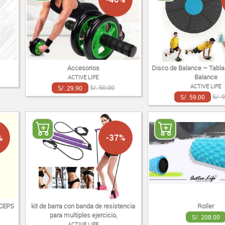
Accesorios
Disco de Balance – Tabla 
Balance
ACTIVE LIFE
ACTIVE LIFE
S/. 29.90
S/. 50.00
S/. 59.00
S/. 
%
-37%
CEPS
kit de barra con banda de resistencia
Roller
para multiples ejercicio,
S/. 208.00
ACTIVE LIFE