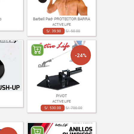
o
Barbell Pad- PROTECTOR BARRA
ACTIVE LIFE
S/. 39.90
S/. 50.00
-24%
PIVOT
ACTIVE LIFE
S/. 530.00
S/. 700.00