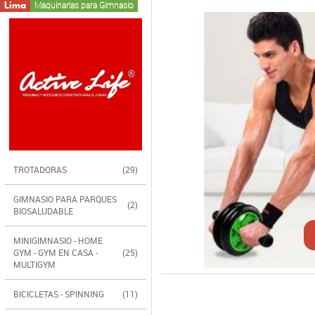
Lima
Maquinarias para Gimnasio
TROTADORAS
(29)
GIMNASIO PARA PARQUES
(2)
BIOSALUDABLE
MINIGIMNASIO - HOME
GYM - GYM EN CASA -
(25)
MULTIGYM
BICICLETAS - SPINNING
(11)