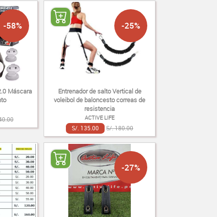
-58%
-25%
 2.0 Máscara
Entrenador de salto Vertical de
to
voleibol de baloncesto correas de
resistencia
ACTIVE LIFE
40.00
S/. 135.00
S/. 180.00
-27%