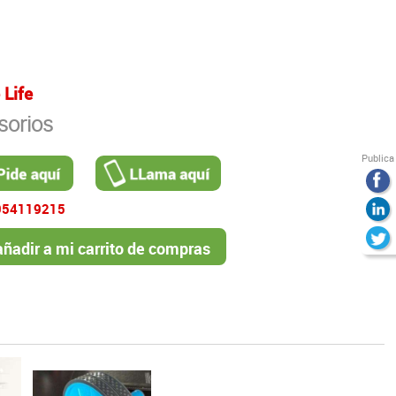
 Life
sorios
Publica
954119215
ñadir a mi carrito de compras