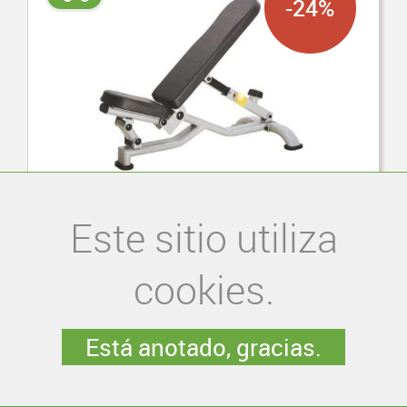
-24%
BANCO REGULABLE DORIAN Y
Este sitio utiliza
ACTIVE LIFE
cookies.
S/. 1890.00
S/. 2500.00
Está anotado, gracias.
-20%