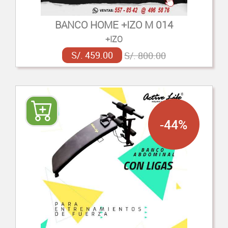
BANCO HOME +IZO M 014
+IZO
S/. 459.00
S/. 800.00
-44%