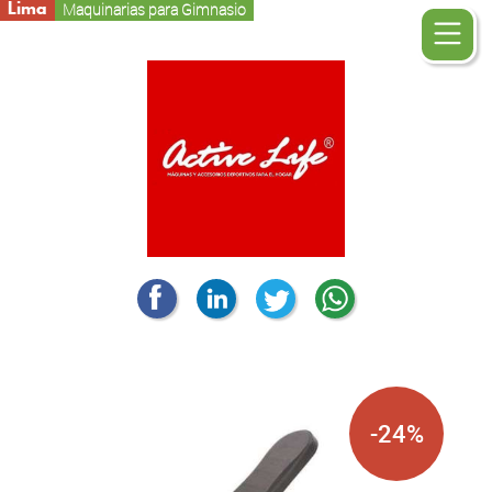
Lima
Maquinarias para Gimnasio
-24%