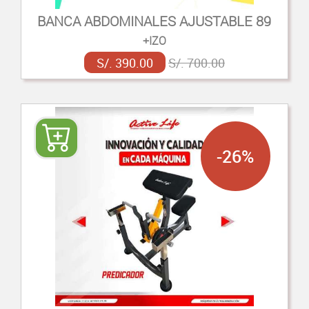
BANCA ABDOMINALES AJUSTABLE 89
+IZO
S/. 390.00
S/. 700.00
-26%