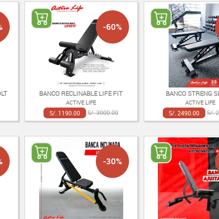
%
-60%
LT
BANCO RECLINABLE LIFE FIT
BANCO STRENG S
ACTIVE LIFE
ACTIVE LIFE
S/. 1190.00
S/. 3000.00
S/. 2490.00
S/. 
%
-30%