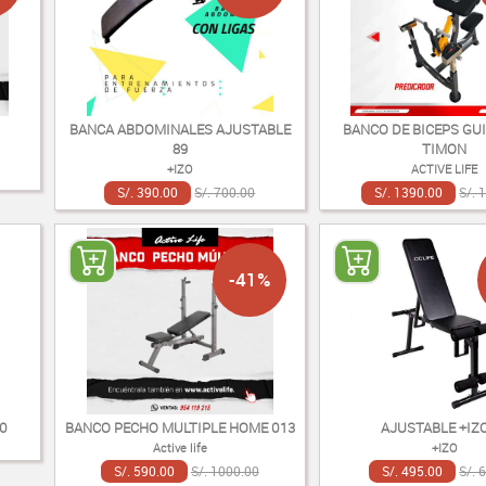
BANCA ABDOMINALES AJUSTABLE
BANCO DE BICEPS GU
89
TIMON
+IZO
ACTIVE LIFE
S/. 390.00
S/. 700.00
S/. 1390.00
S/. 
-41%
50
BANCO PECHO MULTIPLE HOME 013
AJUSTABLE +IZO
Active life
+IZO
S/. 590.00
S/. 1000.00
S/. 495.00
S/. 