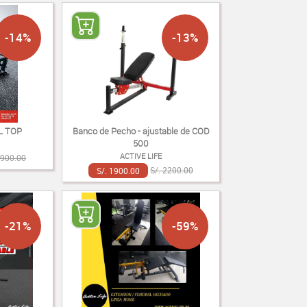
-14%
-13%
L TOP
Banco de Pecho - ajustable de COD
500
ACTIVE LIFE
2900.00
S/. 1900.00
S/. 2200.00
-21%
-59%