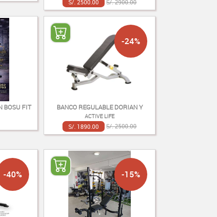
S/. 2500.00
S/. 2900.00
-24%
 BOSU FIT
BANCO REGULABLE DORIAN Y
ACTIVE LIFE
S/. 1890.00
S/. 2500.00
-40%
-15%