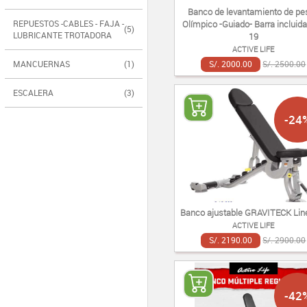
Banco de levantamiento de pe
REPUESTOS -CABLES - FAJA -
Olímpico -Guiado- Barra incluid
(5)
LUBRICANTE TROTADORA
19
ACTIVE LIFE
MANCUERNAS
(1)
S/. 2000.00
S/. 2500.00
ESCALERA
(3)
-24
Banco ajustable GRAVITECK Lin
ACTIVE LIFE
S/. 2190.00
S/. 2900.00
-42