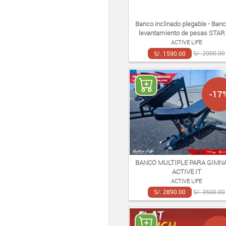
Banco inclinado plegable - Ban
levantamiento de pesas STAR
ACTIVE LIFE
S/. 1590.00
S/. 2000.00
-17
BANCO MULTIPLE PARA GIMN
ACTIVE IT
ACTIVE LIFE
S/. 2890.00
S/. 3500.00