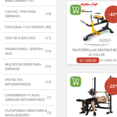
MANCUERNAS * KIT
CAUCHO - PISO PARA
-40
(10)
GIMNASIO
FUNCIONAL Y ACCESORIOS
(49)
STEP DE EJERCICIOS
(11)
PROMOCIONES - OFERTAS-
PANTORRILLAS SENTADO BO
(14)
SALE
ACTIVE LIFE
S/. 1490.00
S/. 2500.00
MULTIESTACIONES PARA
(15)
GIMNASIO
PROYECTOS
(12)
IMPLEMENTADOS
-20
CONDOMINIOS Y CASAS -
(1)
GIMNASIO IMPLEMENTADO
PLATAFORMA VIBRATORIA &
(3)
MASAJEADORES