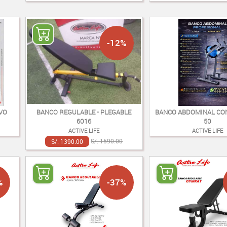
-12%
IVO
BANCO REGULABLE - PLEGABLE
BANCO ABDOMINAL CON
6016
50
ACTIVE LIFE
ACTIVE LIFE
S/. 1390.00
S/. 1590.00
%
-37%