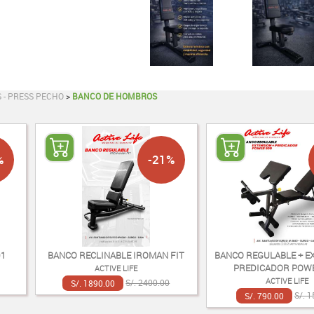
 - PRESS PECHO
>
BANCO DE HOMBROS
%
-21%
01
BANCO RECLINABLE IROMAN FIT
BANCO REGULABLE + E
PREDICADOR POW
ACTIVE LIFE
ACTIVE LIFE
S/. 1890.00
S/. 2400.00
S/. 790.00
S/. 