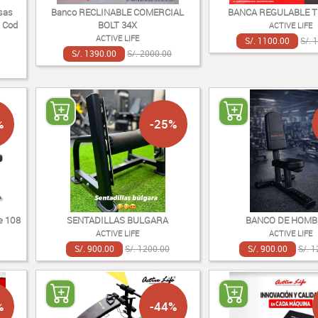
sas
Banco RECLINABLE COMERCIAL
BANCA REGULABLE T
a Cod
BOLT 34X
ACTIVE LIFE
ACTIVE LIFE
S/. 1100.00
S/. 
S/. 1390.00
S/. 2000.00
%
-25%
e 108
SENTADILLAS BULGARA
BANCO DE HOM
ACTIVE LIFE
ACTIVE LIFE
S/. 900.00
S/. 1200.00
S/. 900.00
S/. 
%
-44%