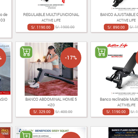
co de
REGULABLE MULTIFUNCIONAL
BANCO AJUSTABLE
 03
ACTIVE LIFE
ACTIVE LIFE
S/. 1190.00
S/. 1900.00
S/. 890.00
S/. 
%
-17%
ASIO
BANCO ABDOMINAL HOME 5
Banco reclinable Mult
+IZO
ACTIVELIFE
S/. 329.00
S/. 400.00
S/. 1190.00
S/. 