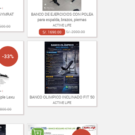
 GYMRAT
BANCO DE EJERCICIOS CON POLEA
para espalda, brazos, piernas
ACTIVE LIFE
1500.00
S/. 1690.00
S/. 2000.00
-33%
iple Lexu
BANCO OLIMPICO INCLINADO FIT 50
ACTIVE LIFE
1800.00