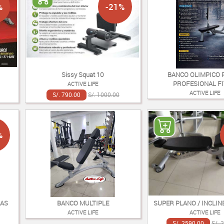
%
-21%
Sissy Squat 10
BANCO OLIMPICO 
PROFESIONAL FI
ACTIVE LIFE
ACTIVE LIFE
S/. 790.00
S/. 1000.00
%
LAS
BANCO MULTIPLE
SUPER PLANO / INCLINE
ACTIVE LIFE
ACTIVE LIFE
S/. 2590.00
S/. 