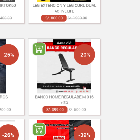
IKTOK60
LEG EXTENCION Y LEG CURL DUAL
ACTIVE LIFE
1400.00
S/. 800.00
S/. 1990.00
-25%
-20%
BROS
BANCO HOME REGULABE M 016
+IZO
1200.00
S/. 399.00
S/. 500.00
-26%
-39%