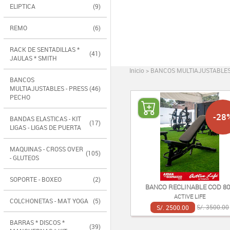
ELIPTICA
(9)
REMO
(6)
RACK DE SENTADILLAS *
(41)
JAULAS * SMITH
Inicio
>
BANCOS MULTIAJUSTABLES
BANCOS
MULTIAJUSTABLES - PRESS
(46)
PECHO
-28
BANDAS ELASTICAS - KIT
(17)
LIGAS - LIGAS DE PUERTA
MAQUINAS - CROSS OVER
(105)
- GLUTEOS
SOPORTE - BOXEO
(2)
BANCO RECLINABLE COD 8
ACTIVE LIFE
COLCHONETAS - MAT YOGA
(5)
S/. 2500.00
S/. 3500.00
BARRAS * DISCOS *
(39)