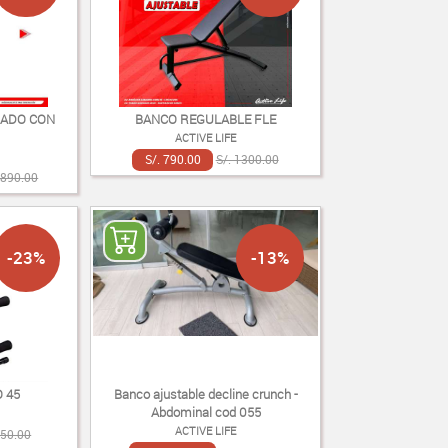
IADO CON
BANCO REGULABLE FLE
ACTIVE LIFE
S/. 790.00
S/. 1300.00
1890.00
-23%
-13%
 45
Banco ajustable decline crunch -
Abdominal cod 055
ACTIVE LIFE
650.00