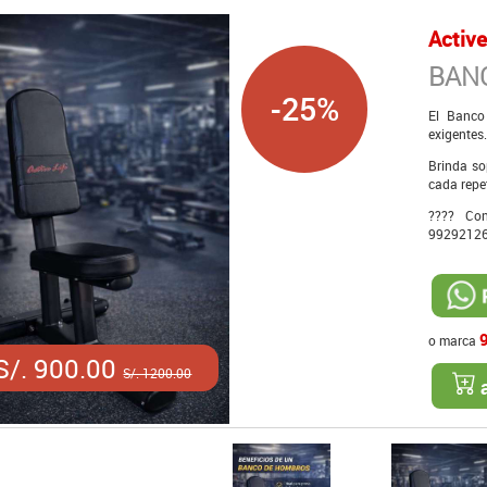
Active
BAN
-25%
El Banco
exigentes
Brinda so
cada repe
???? Con
9929212
o marca
S/. 900.00
S/. 1200.00
a