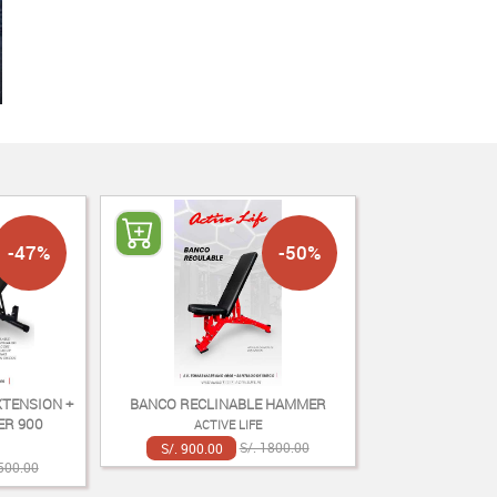
-47%
-50%
XTENSION +
BANCO RECLINABLE HAMMER
ER 900
ACTIVE LIFE
S/. 900.00
S/. 1800.00
1500.00