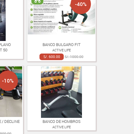
-40%
PLANO
BANCO BULGARO FIT
T 50
ACTIVE LIFE
S/. 600.00
S/. 1000.00
-10%
 / DECLINE
BANCO DE HOMBROS
ACTIVE LIFE
2900.00